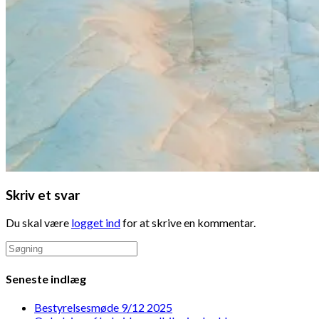
Skriv et svar
Du skal være
logget ind
for at skrive en kommentar.
Search
this
website
Seneste indlæg
Bestyrelsesmøde 9/12 2025