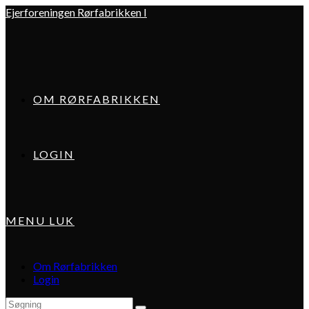
Skip
Ejerforeningen Rørfabrikken I
to
content
OM RØRFABRIKKEN
LOGIN
MENU
LUK
Om Rørfabrikken
Login