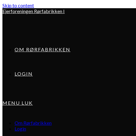
Skip to content
Ejerforeningen Rørfabrikken I
OM RØRFABRIKKEN
LOGIN
MENU
LUK
Om Rørfabrikken
Login