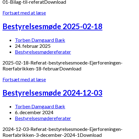
01-Bilag-til-referatDownload
Bestyrelsesmøde
Fortsæt med at læse
2025-
04-
Bestyrelsesmøde 2025-02-18
01
Post
Torben Damgaard Bæk
author:
Post
24. februar 2025
published:
Post
Bestyrelsesmødereferater
category:
2025-02-18-Referat-bestyrelsesmoede-Ejerforeningen-
Roerfabrikken-18-februarDownload
Bestyrelsesmøde
Fortsæt med at læse
2025-
02-
Bestyrelsesmøde 2024-12-03
18
Post
Torben Damgaard Bæk
author:
Post
6. december 2024
published:
Post
Bestyrelsesmødereferater
category:
2024-12-03-Referat-bestyrelsesmoede-Ejerforeningen-
Roerfabrikken-3-december-2024-1Download