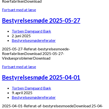
RoerfabrikenDownload
Bestyrelsesmøde
Fortsæt med at læse
2025-
06-
Bestyrelsesmøde 2025-05-27
24
Post
Torben Damgaard Bæk
author:
Post
2. juni 2025
published:
Post
Bestyrelsesmødereferater
category:
2025-05-27-Referat-bestyrelsesmoede-
RoerfabrikenDownload 2025-05-27-
VinduesproblemerDownload
Bestyrelsesmøde
Fortsæt med at læse
2025-
05-
Bestyrelsesmøde 2025-04-01
27
Post
Torben Damgaard Bæk
author:
Post
9. april 2025
published:
Post
Bestyrelsesmødereferater
category:
2025-04-01-Referat-af-bestyrelsesmoedeDownload 25-04-