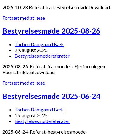
category:
2025-10-28 Referat fra bestyrelsesmødeDownload
Bestyrelsesmøde
Fortsæt med at læse
2025-
10-
Bestyrelsesmøde 2025-08-26
28
Post
Torben Damgaard Bæk
author:
Post
29. august 2025
published:
Post
Bestyrelsesmødereferater
category:
2025-08-26-Referat-fra-moede-i-Ejerforeningen-
RoerfabrikkenDownload
Bestyrelsesmøde
Fortsæt med at læse
2025-
08-
Bestyrelsesmøde 2025-06-24
26
Post
Torben Damgaard Bæk
author:
Post
15. august 2025
published:
Post
Bestyrelsesmødereferater
category:
2025-06-24-Referat-bestyrelsesmoede-