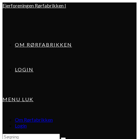
Skip
Ejerforeningen Rørfabrikken I
to
content
OM RØRFABRIKKEN
LOGIN
MENU
LUK
Om Rørfabrikken
Login