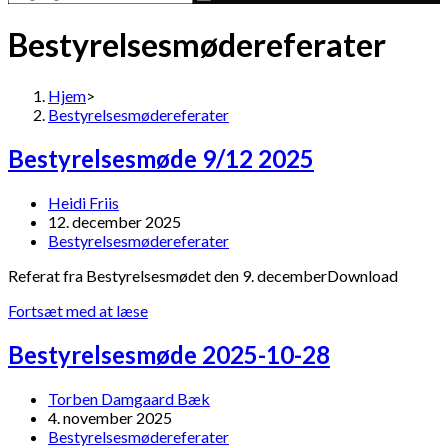
Bestyrelsesmødereferater
Hjem
>
Bestyrelsesmødereferater
Bestyrelsesmøde 9/12 2025
Post
Heidi Friis
author:
Post
12. december 2025
published:
Post
Bestyrelsesmødereferater
category:
Referat fra Bestyrelsesmødet den 9. decemberDownload
Bestyrelsesmøde
Fortsæt med at læse
9/12
2025
Bestyrelsesmøde 2025-10-28
Post
Torben Damgaard Bæk
author:
Post
4. november 2025
published:
Post
Bestyrelsesmødereferater