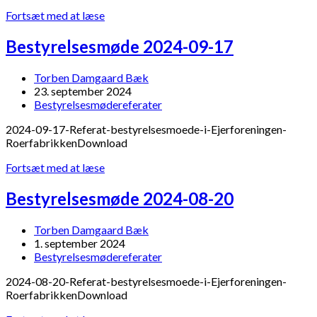
Bestyrelsesmøde
Fortsæt med at læse
2024-
12-
Bestyrelsesmøde 2024-09-17
03
Post
Torben Damgaard Bæk
author:
Post
23. september 2024
published:
Post
Bestyrelsesmødereferater
category:
2024-09-17-Referat-bestyrelsesmoede-i-Ejerforeningen-
RoerfabrikkenDownload
Bestyrelsesmøde
Fortsæt med at læse
2024-
09-
Bestyrelsesmøde 2024-08-20
17
Post
Torben Damgaard Bæk
author:
Post
1. september 2024
published:
Post
Bestyrelsesmødereferater
category:
2024-08-20-Referat-bestyrelsesmoede-i-Ejerforeningen-
RoerfabrikkenDownload