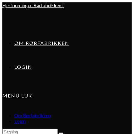
Skip
Ejerforeningen Rørfabrikken I
to
content
OM RØRFABRIKKEN
LOGIN
MENU
LUK
Om Rørfabrikken
Login