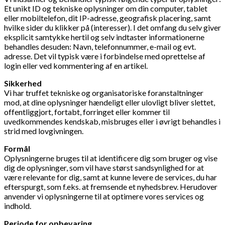
Et unikt ID og tekniske oplysninger om din computer, tablet
eller mobiltelefon, dit IP-adresse, geografisk placering, samt
hvilke sider du klikker på (interesser). I det omfang du selv giver
eksplicit samtykke hertil og selv indtaster informationerne
behandles desuden: Navn, telefonnummer, e-mail og evt.
adresse. Det vil typisk være i forbindelse med oprettelse af
login eller ved kommentering af en artikel.
Sikkerhed
Vi har truffet tekniske og organisatoriske foranstaltninger
mod, at dine oplysninger hændeligt eller ulovligt bliver slettet,
offentliggjort, fortabt, forringet eller kommer til
uvedkommendes kendskab, misbruges eller i øvrigt behandles i
strid med lovgivningen.
Formål
Oplysningerne bruges til at identificere dig som bruger og vise
dig de oplysninger, som vil have størst sandsynlighed for at
være relevante for dig, samt at kunne levere de services, du har
efterspurgt, som f.eks. at fremsende et nyhedsbrev. Herudover
anvender vi oplysningerne til at optimere vores services og
indhold.
Periode for opbevaring