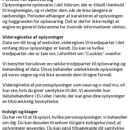
Oplysningerne opbevares i det tidsrum, der er tilladt i henhold
til lovgivningen, og vi sletter dem, når de ikke længere er
nødvendige. Perioden afhænger af karakteren af oplysningen
og baggrunden for opbevaring. Det er derfor ikke muligt at
angive en generel tidsramme for, hvornår informationer slettes.
Videregivelse af oplysninger
Data om dit brug af websitet, videregives til tredjeparter i det
omfang disse oplysninger er kendt. Du kan se hvilke
tredjeparter, der er tale om, i afsnittet om ”Cookies” ovenfor.
Vi benytter herudover en række tredjeparter til opbevaring og
behandling af data. Disse behandler udelukkende oplysninger
på vores vegne og må ikke anvende dem til egne formål.
Videregivelse af personoplysninger som navn og e-mail m.v. vil
kun ske, hvis du giver samtykke til det. Vi anvender kun
databehandlere i EU eller i lande, der kan give dine oplysninger
en tilstrækkelig beskyttelse.
Indsigt og klager
Du har ret til at få oplyst, hvilke personoplysninger, vi behandler
om dig. Du kan desuden til enhver tid gøre indsigelse mod, at
oplysninger anvendes. Du kan også tilbagekalde dit samtykke