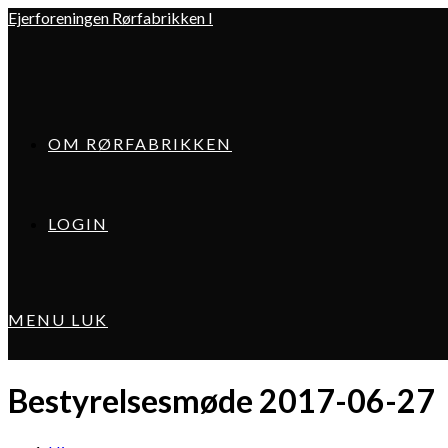
Skip
Ejerforeningen Rørfabrikken I
to
content
OM RØRFABRIKKEN
LOGIN
MENU
LUK
Bestyrelsesmøde 2017-06-27