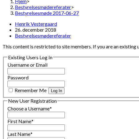
Hjem
>
Bestyrelsesmødereferater
>
Bestyrelsesmøde 2017-06-27
Post
Henrik Vestergaard
author:
Post
26. december 2018
published:
Post
Bestyrelsesmødereferater
category:
This content is restricted to site members. If you are an existing 
Existing Users Log In
Username or Email
Password
Remember Me
New User Registration
Choose a Username
*
First Name
*
Last Name
*