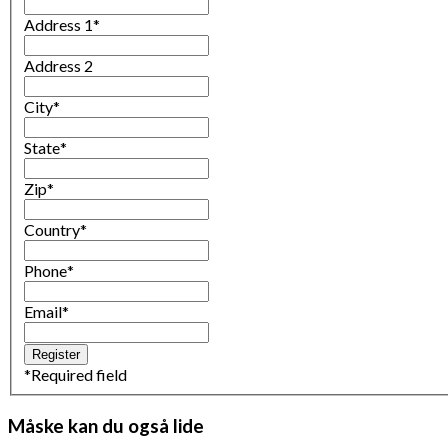
Address 1
*
Address 2
City
*
State
*
Zip
*
Country
*
Phone
*
Email
*
*
Required field
Måske kan du også lide