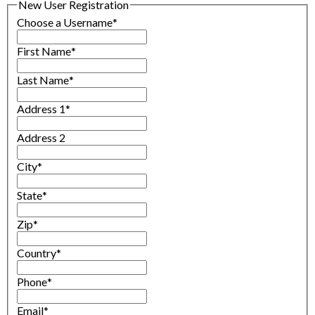
New User Registration
Choose a Username
*
First Name
*
Last Name
*
Address 1
*
Address 2
City
*
State
*
Zip
*
Country
*
Phone
*
Email
*